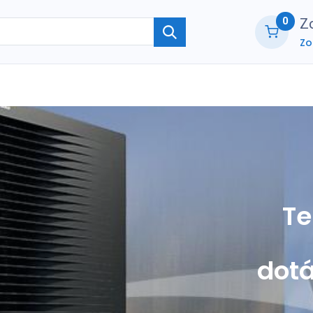
0
Zo
Zo
ie
O nás
Kontaktujte nás
B2B part
Te
dotá