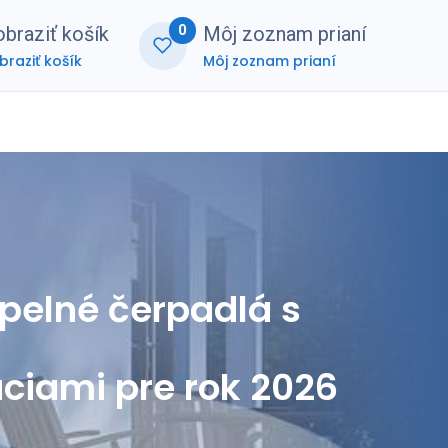
0
braziť košík
Môj zoznam prianí
braziť košík
Môj zoznam prianí
nerská zóna
FAQ
pelné čerpadlá s
ciami pre rok 2026