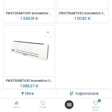
FWXT20ABTV3C konvektor tepelné čerpadla s výkonom 1,19 kW, pripojenie vpravo, s IR ovládačom
FWXT15ABTV3C konvektor tepelné čerpadla s výkonom 1,02 kW, pripojenie vpravo, s IR ovládačom
1 245,19
€
1 121,82
€
FWXT10ABTV3C konvektor tepelné čerpadla s výkonom 0,79 kW, pripojenie vpravo, s IR ovládačom
1 088,37
€
Filtre
Odporúčané
0
Domov
Hľadať
Zoznam
prianí