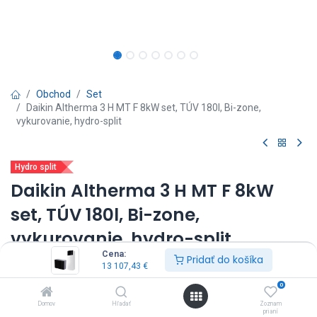
Obchod
Set
Daikin Altherma 3 H MT F 8kW set, TÚV 180l, Bi-zone,
vykurovanie, hydro-split
Hydro split
Daikin Altherma 3 H MT F 8kW
set, TÚV 180l, Bi-zone,
vykurovanie, hydro-split
Cena:
Pridať do košíka
(0 recenzia)
13 107,43
€
vnútorná jednotka: ETVZ12S18E9W*
0
vonkajšia jednotka: EPRA08EW1
Domov
Hľadať
Zoznam
výkon: 8kW
prianí