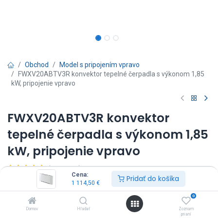
Obchod
Model s pripojením vpravo
FWXV20ABTV3R konvektor tepelné čerpadla s výkonom 1,85
kW, pripojenie vpravo
FWXV20ABTV3R konvektor
tepelné čerpadla s výkonom 1,85
kW, pripojenie vpravo
(0 recenzia)
Cena:
Pridať do košíka
FWXV20ABTV3R - Daikin Altherma HPC
1 114,50
€
Ovládač nie je súčasťou dodávky, je potrebné ho objednať zvlášť.
0
1 114,50
€
Vrátane DPH
Domov
Hľadať
Zoznam
prianí