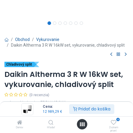
Obchod
Vykurovanie
Daikin Altherma 3 R W 16kW set, vykurovanie, chladivový split
Chladivový split
Daikin Altherma 3 R W 16kW set,
vykurovanie, chladivový split
(0 recenzia)
vnútorná jednotka: EBBH16D9W*
Cena:
vonkajšia jednotka: ERLA16DW17
Pridať do košíka
12 989,29
€
výkon: 16kW
záložný ohrev: 9kW
0
napájanie vnútorná jednotka: 3~400
Domov
Hľadať
Zoznam
napájanie vonkajšia jednotka: 3~400
prianí