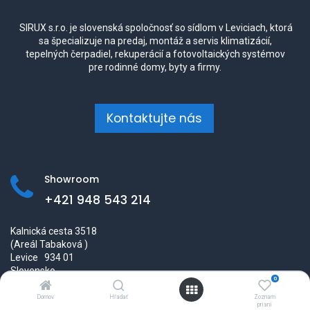
SIRUX s.r.o. je slovenská spoločnosť so sídlom v Leviciach, ktorá
sa špecializuje na predaj, montáž a servis klimatizácií,
tepelných čerpadiel, rekuperácií a fotovoltaických systémov
pre rodinné domy, byty a firmy.
Kontaktujte nás
Showroom
+421 948 543 214
Kalnická cesta 3518
(Areál Tabaková )
Levice 934 01
Slovensko
0
obchod@sirux.sk
Domov
Hľadať
Zoznam
+421 948 543 214
prianí