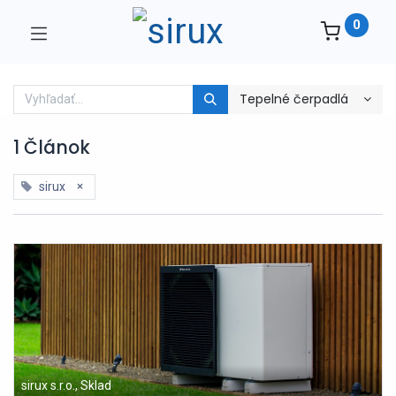
0
Tepelné čerpadlá
1 Článok
×
sirux
sirux s.r.o., Sklad