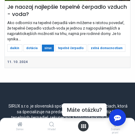
Je naozaj najlepšie tepelné čerpadlo vzduch
- voda?
Ako odborníci na tepelné čerpadlá vám môžeme s istotou povedať,
že tepelné čerpadlo vzduch-voda je jednou z najpopulárnejších a
najpraktickejších možností na trhu, najmä pre rodinné domy. Je to
vynika...
daikin
dotácia
sirux
tepelné čerpadlo
zelná domacnostiam
11. 10. 2024
SIRUX s.r.o. je slovenská spoločnosť so sídlom v Leviciach, ktorá
Máte otázku?
sa špecializuje na predaj, montáž a servis klimatizácií,
tepelných čerpadiel, rekuperácií a fotovoltaických systémov
0
pre rodinné domy, byty a firmy.
Domov
Hľadať
Zoznam
prianí