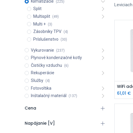
Klimatizácie
(225)
Leviciach
Split
Multisplit
(49)
Multi +
(3)
Zásobníky TPV
(4)
Príslušenstvo
(30)
Vykurovanie
(237)
Plynové kondenzačné kotly
Čističky vzduchu
(6)
Rekuperácie
Služby
(4)
P
Fotovoltika
61,01
€
Inštalačný materiál
(137)
Cena
Napájanie [V]