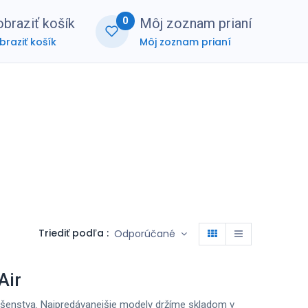
0
braziť košík
Môj zoznam prianí
braziť košík
Môj zoznam prianí
nerská zóna
FAQ
Triediť podľa :
Odporúčané
Air
ušenstva. Najpredávanejšie modely držíme skladom v