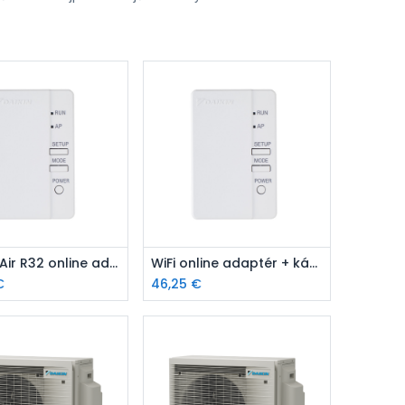
ridať do košíka
Pridať do košíka
WiFi SkyAir R32 online adaptér
WiFi online adaptér + káblik 0,6m
€
46,25
€