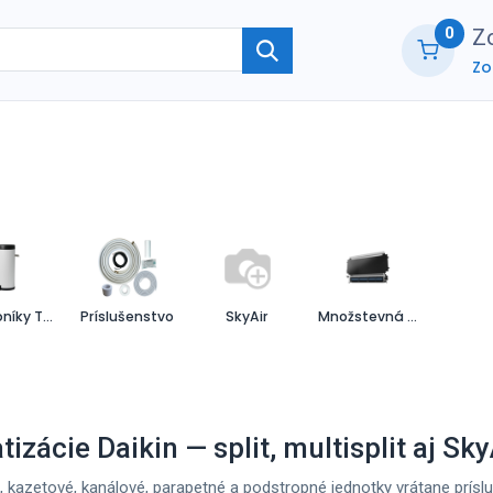
0
Zo
Zo
ie
O nás
Kontaktujte nás
B2B part
Zásobníky TPV
Príslušenstvo
SkyAir
Množstevná akcia
tizácie Daikin — split, multisplit aj Sky
 kazetové, kanálové, parapetné a podstropné jednotky vrátane prísl