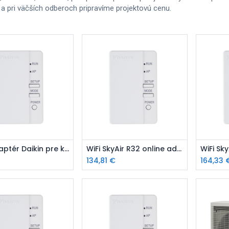
 a pri väčších odberoch pripravíme projektovú cenu.
ridať do košíka
Pridať do košíka
P
WiFi adaptér Daikin pre klimatizáciu Daikin FTXF-E
WiFi SkyAir R32 online adaptér
134,81
€
164,33