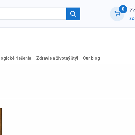
0
Zo
Zo
ie
O nás
Kontaktujte nás
B2B part
logické riešenia
Zdravie a životný štýl
Our blog