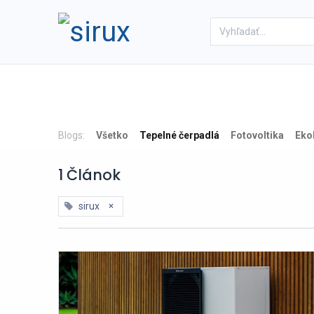
Domov
Obchod
Referenc
Blogs:
Všetko
Tepelné čerpadlá
Fotovoltika
Eko
1 Článok
×
sirux