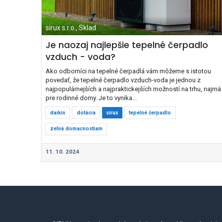
sirux s.r.o., Sklad
Je naozaj najlepšie tepelné čerpadlo
vzduch - voda?
Ako odborníci na tepelné čerpadlá vám môžeme s istotou
povedať, že tepelné čerpadlo vzduch-voda je jednou z
najpopulárnejších a najpraktickejších možností na trhu, najmä
pre rodinné domy. Je to vynika...
daikin
dotácia
sirux
tepelné čerpadlo
zelná domacnostiam
11. 10. 2024