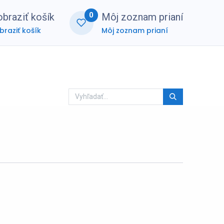
0
braziť košík
Môj zoznam prianí
braziť košík
Môj zoznam prianí
nerská zóna
FAQ