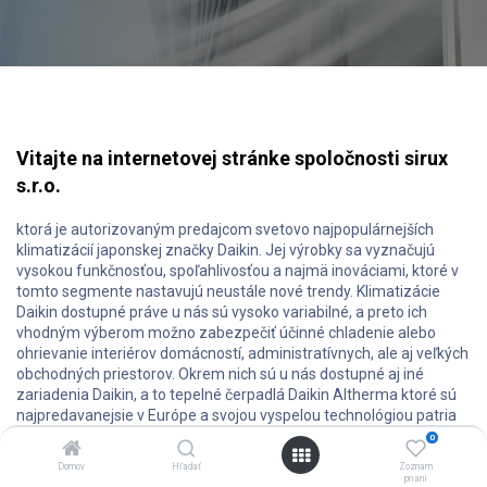
Vitajte na internetovej stránke spoločnosti sirux
s.r.o.
ktorá je autorizovaným predajcom svetovo najpopulárnejších
klimatizácií japonskej značky Daikin. Jej výrobky sa vyznačujú
vysokou funkčnosťou, spoľahlivosťou a najmä inováciami, ktoré v
tomto segmente nastavujú neustále nové trendy. Klimatizácie
Daikin dostupné práve u nás sú vysoko variabilné, a preto ich
vhodným výberom možno zabezpečiť účinné chladenie alebo
ohrievanie interiérov domácností, administratívnych, ale aj veľkých
obchodných priestorov. Okrem nich sú u nás dostupné aj iné
zariadenia Daikin, a to tepelné čerpadlá Daikin Altherma ktoré sú
najpredavanejsie v Európe a svojou vyspelou technológiou patria
medzi svetovú špičku. Čističky vzduchu získali mnohé ocenenia za
0
dizajn a ich kvalitu a účinnosť ocenujú popredné svetové
Domov
Hľadať
Zoznam
laboratória.V rámci našich služieb vám okrem predaja a
prianí