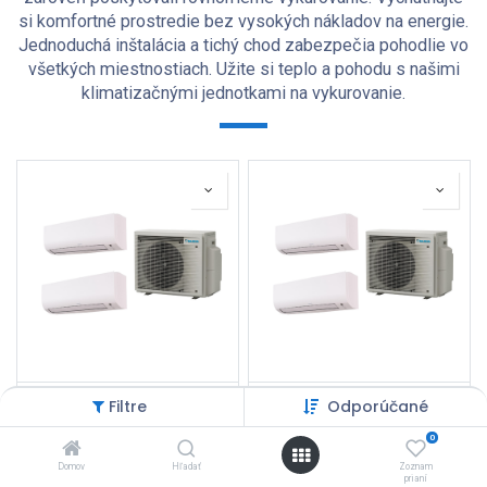
si komfortné prostredie bez vysokých nákladov na energie.
Jednoduchá inštalácia a tichý chod zabezpečia pohodlie vo
všetkých miestnostiach. Užite si teplo a pohodu s našimi
klimatizačnými jednotkami na vykurovanie.
Daikin Comfora 2MXM40A9 + FTXP20N9 + FTXP20N9 set
Daikin Comfora 2MXM40A9 + FTXP20N9 + FTXP25N9 set
Filtre
Odporúčané
2 571,19
€
2 587,92
€
0
Domov
Hľadať
Zoznam
prianí