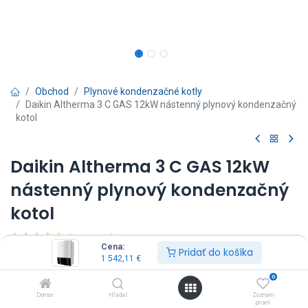
Obchod
Plynové kondenzačné kotly
Daikin Altherma 3 C GAS 12kW nástenný plynový kondenzačný
kotol
Daikin Altherma 3 C GAS 12kW
nástenný plynový kondenzačný
kotol
(0 recenzia)
Cena:
Pridať do košíka
12 kW bez interného plniaceho ventilu, rozsah pri 80/60°C je 2,8 -
1 542,11
€
10,9 kW, rozsah pri 50/30°C je 3,1 - 12,0 kW.
0
1 542,11
€
Vrátane DPH
Domov
Hľadať
Zoznam
prianí