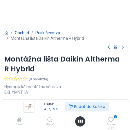
Obchod
Príslušenstvo
Montážna lišta Daikin Altherma R Hybrid
Montážna lišta Daikin Altherma
R Hybrid
(0 recenzia)
Hydraulická montážna súprava
EKHYMNT1A
417,15
€
Vrátane DPH
Cena:
Pridať do košíka
417,15
€
0
Domov
Hľadať
Zoznam
prianí