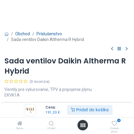
Obchod
Príslušenstvo
Sada ventilov Daikin Altherma R Hybrid
Sada ventilov Daikin Altherma R
Hybrid
(0 recenzia)
Ventily pre vykurovanie, TPV a pripojenie plynu.
EKVK1A
191,33
€
Vrátane DPH
Cena:
Pridať do košíka
191,33
€
0
Domov
Hľadať
Zoznam
prianí