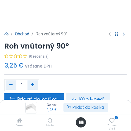
Obchod
Roh vnútorný 90°
Roh vnútorný 90°
(0 recenzia)
3,25
€
Vrátane DPH
Pridať do košíka
Kúp Hneď
Cena:
Pridať do košíka
3,25
€
0
Tagy
klimatizácia
,
príslušenstvo
Domov
Hľadať
Zoznam
Zdieľať :
prianí