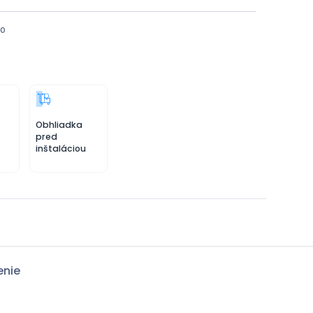
vo
Obhliadka
pred
inštaláciou
enie