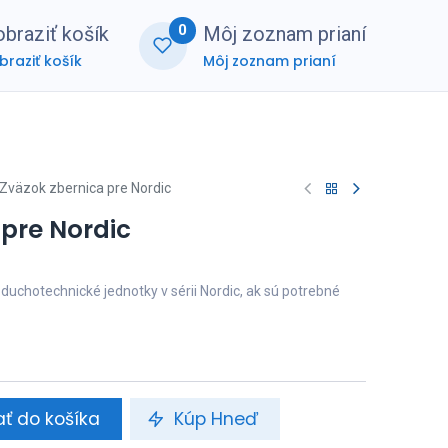
0
braziť košík
Môj zoznam prianí
braziť košík
Môj zoznam prianí
nerská zóna
FAQ
Zväzok zbernica pre Nordic
 pre Nordic
uchotechnické jednotky v sérii Nordic, ak sú potrebné
ať do košíka
Kúp Hneď