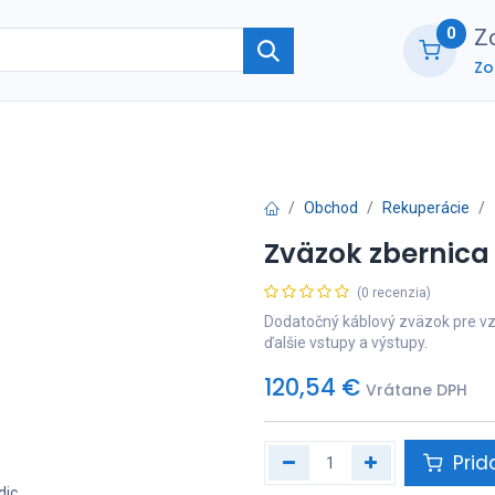
0
Zo
Zo
ie
O nás
Kontaktujte nás
B2B part
Obchod
Rekuperácie
Zväzok zbernica
(0 recenzia)
Dodatočný káblový zväzok pre vzd
ďalšie vstupy a výstupy.
120,54
€
Vrátane DPH
Prid