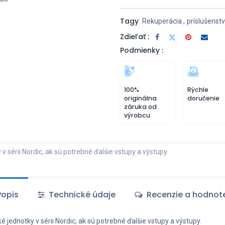
Tagy
Rekuperácia
,
príslušenst
Zdieľať :
Podmienky :
100%
Rýchle
originálna
doručenie
záruka od
výrobcu
sérii Nordic, ak sú potrebné ďalšie vstupy a výstupy.
opis
Technické údaje
Recenzie a hodnot
jednotky v sérii Nordic, ak sú potrebné ďalšie vstupy a výstupy.