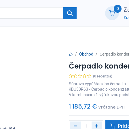
0
Zo
Zo
ie
O nás
Kontaktujte nás
B2B part
Obchod
Čerpadlo konde
Čerpadlo konde
(0 recenzia)
Súprava vypúšťacieho čerpadla
KDU50R63 - Čerpadlo kondenzát
V kombinácii s 1-výfukovou pods
1 185,72
€
Vrátane DPH
Prid