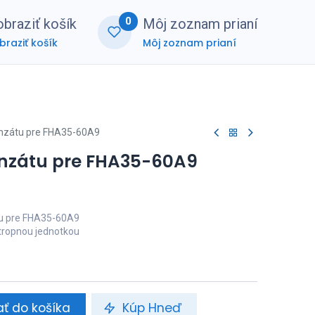
0
braziť košík
Môj zoznam prianí
braziť košík
Môj zoznam prianí
nerská zóna
FAQ
nzátu pre FHA35-60A9
nzátu pre FHA35-60A9
u pre FHA35-60A9
tropnou jednotkou
ať do košíka
Kúp Hneď