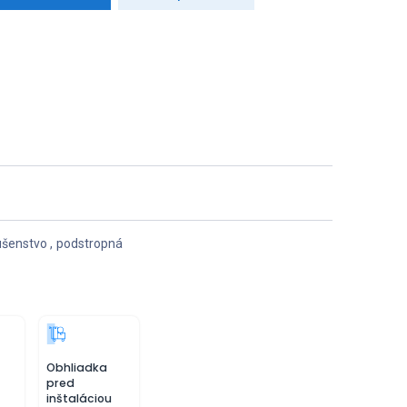
lušenstvo
,
podstropná
Obhliadka
pred
inštaláciou