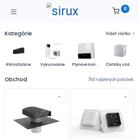
0
Kategórie
Vidieť všetko
Klimatizácie
Vykurovanie
Plynové kondenzačné kotly
Čističky vzduchu
Obchod
760 nájdených položiek.