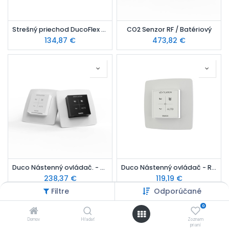
Strešný priechod DucoFlex Compact D160 – bridlica
CO2 Senzor RF / Batériový
134,87
€
473,82
€
Duco Nástenný ovládač. - RF/ Káblový - biely
Duco Nástenný ovládač - RF / Batérie - biely
238,37
€
119,19
€
Filtre
Odporúčané
0
Domov
Hľadať
Zoznam
prianí