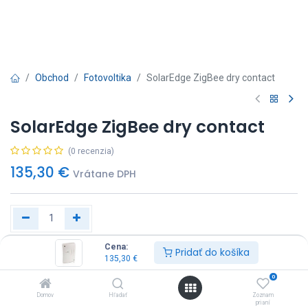
Obchod
Fotovoltika
SolarEdge ZigBee dry contact
SolarEdge ZigBee dry contact
(0 recenzia)
135,30
€
Vrátane DPH
Cena:
Pridať do košíka
Kúp Hneď
Pridať do košíka
135,30
€
0
Domov
Hľadať
Zoznam
prianí