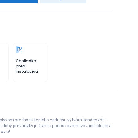
Obhliadka
pred
inštaláciou
a vplyvom prechodu teplého vzduchu vytvára kondenzát –
ej doby prevádzky je živnou pôdou rozmnožovanie plesní a
ravie!