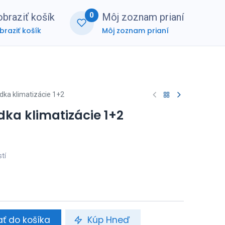
0
braziť košík
Môj zoznam prianí
braziť košík
Môj zoznam prianí
nerská zóna
FAQ
adka klimatizácie 1+2
dka klimatizácie 1+2
tí
ať do košíka
Kúp Hneď