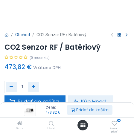
Obchod
CO2 Senzor RF / Batériový
CO2 Senzor RF / Batériový
(0 recenzia)
473,82
€
Vrátane DPH
Pridať do košíka
Kúp Hneď
Cena:
Pridať do košíka
473,82
€
0
Domov
Hľadať
Zoznam
DUCO
prianí