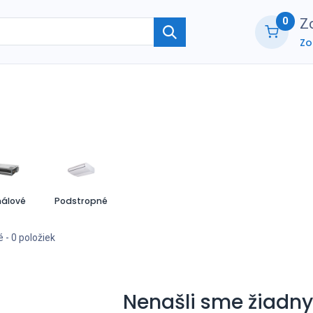
0
Zo
Zo
ie
O nás
Kontaktujte nás
B2B part
álové
Podstropné
é
- 0 položiek
Nenašli sme žiadny