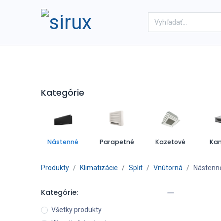
Domov
Obchod
Referenc
Kategórie
Nástenné
Parapetné
Kazetové
Kan
Produkty
Klimatizácie
Split
Vnútorná
Nástenn
Kategórie:
Všetky produkty