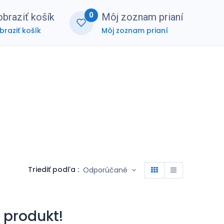
0
braziť košík
Môj zoznam prianí
braziť košík
Môj zoznam prianí
nerská zóna
FAQ
Triediť podľa :
Odporúčané
 produkt!