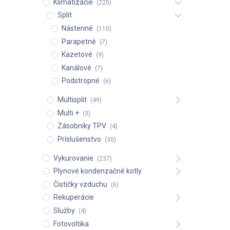
Klimatizácie
(225)
Split
Nástenné
(110)
Parapetné
(7)
Kazetové
(9)
Kanálové
(7)
Podstropné
(6)
Multisplit
(49)
Multi +
(3)
Zásobníky TPV
(4)
Príslušenstvo
(30)
Vykurovanie
(237)
Plynové kondenzačné kotly
Čističky vzduchu
(6)
Rekuperácie
Služby
(4)
Fotovoltika