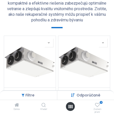
kompaktné a efektívne riešenia zabezpečujú optimálne
vetranie a zlepšujú kvalitu vnútorného prostredia. Zistite,
ako naše rekuperačné systémy môžu prispieť k vášmu
pohodliu a zdravému bývaniu
Flexit Nordic CL4 REL
Flexit Nordic CL4 RER
Filtre
Odporúčané
4 565,81
€
4 565,81
€
0
Domov
Hľadať
Zoznam
prianí