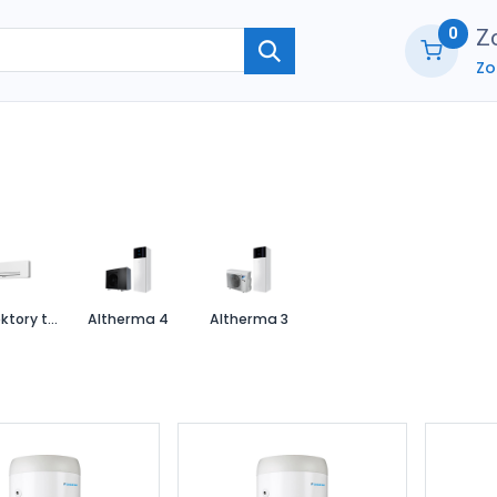
0
Zo
Zo
ie
O nás
Kontaktujte nás
B2B part
Konvektory tepelného čerpadla
Altherma 4
Altherma 3