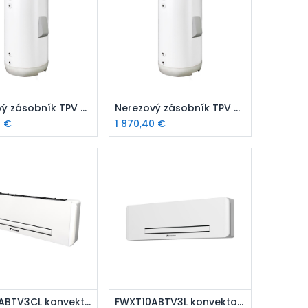
ridať do košíka
Pridať do košíka
Nerezový zásobník TPV 300 l
Nerezový zásobník TPV 250 l
9
€
1 870,40
€
ridať do košíka
Pridať do košíka
FWXT15ABTV3CL konvektor tepelné čerpadla s výkonom 1,02 kW, pripojenie vľavo, s IR ovládačom
FWXT10ABTV3L konvektor tepelné čerpadla s výkonom 0,79 kW, pripojenie vľavo