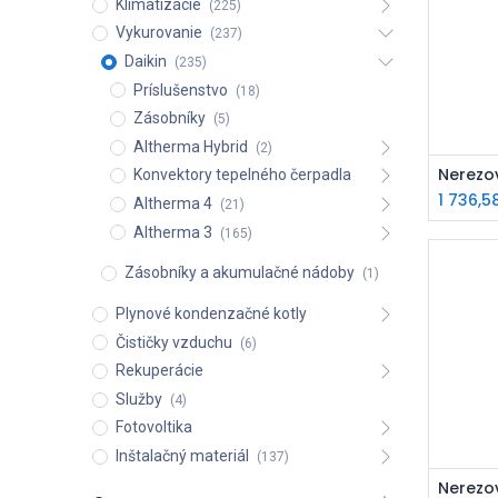
Klimatizácie
(225)
Vykurovanie
(237)
Daikin
(235)
Príslušenstvo
(18)
Zásobníky
(5)
Altherma Hybrid
(2)
P
Konvektory tepelného čerpadla
1 736,5
Altherma 4
(21)
Altherma 3
(165)
Zásobníky a akumulačné nádoby
(1)
Plynové kondenzačné kotly
Čističky vzduchu
(6)
Rekuperácie
Služby
(4)
Fotovoltika
Inštalačný materiál
(137)
P