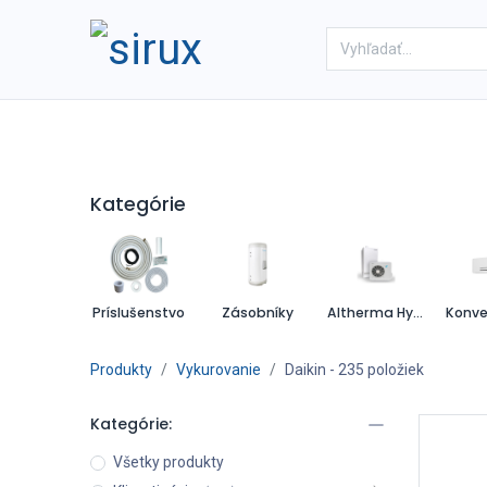
Domov
Obchod
Referenc
Kategórie
Príslušenstvo
Zásobníky
Altherma Hybrid
Produkty
Vykurovanie
Daikin
- 235 položiek
Kategórie:
Všetky produkty