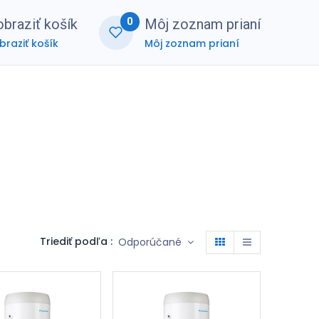
0
braziť košík
Môj zoznam prianí
braziť košík
Môj zoznam prianí
nerská zóna
FAQ
Triediť podľa :
Odporúčané