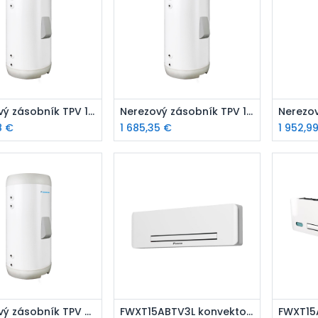
ridať do košíka
Pridať do košíka
P
Nerezový zásobník TPV 180 l
Nerezový zásobník TPV 150 l
8
€
1 685,35
€
1 952,9
ridať do košíka
Pridať do košíka
P
Nerezový zásobník TPV 200 l
FWXT15ABTV3L konvektor tepelné čerpadla s výkonom 1,02 kW, pripojenie vľavo