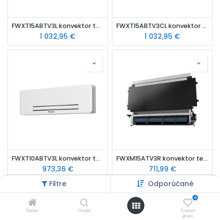
FWXT15ABTV3L konvektor tepelné čerpadla s výkonom 1,02 kW, pripojenie vľavo
FWXT15ABTV3CL konvektor tepelné čerpadla s výkonom 1,02 kW, pripojenie vľavo, s IR ovládačom
1 032,95
€
1 032,95
€
FWXT10ABTV3L konvektor tepelné čerpadla s výkonom 0,79 kW, pripojenie vľavo
FWXM15ATV3R konvektor tepelné čerpadla s výkonom 1,64 kW, pripojenie vpravo
973,36
€
711,99
€
Filtre
Odporúčané
0
Domov
Hľadať
Zoznam
prianí