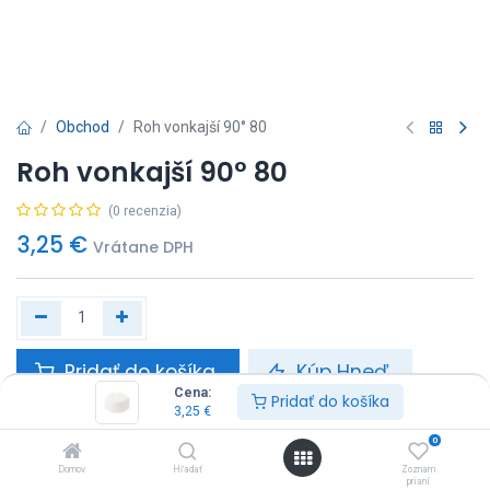
Obchod
Roh vonkajší 90° 80
Roh vonkajší 90° 80
(0 recenzia)
3,25
€
Vrátane DPH
Pridať do košíka
Kúp Hneď
Cena:
Pridať do košíka
3,25
€
0
Tagy
klimatizácia
,
príslušenstvo
Domov
Hľadať
Zoznam
Zdieľať :
prianí