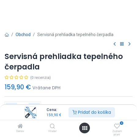
Obchod
Servisná prehliadka tepelného čerpadla
Servisná prehliadka tepelného
čerpadla
(0 recenzia)
159,90
€
Vrátane DPH
Cena:
Pridať do košíka
159,90
€
Pridať do košíka
Kúp Hneď
0
Domov
Hľadať
Zoznam
prianí