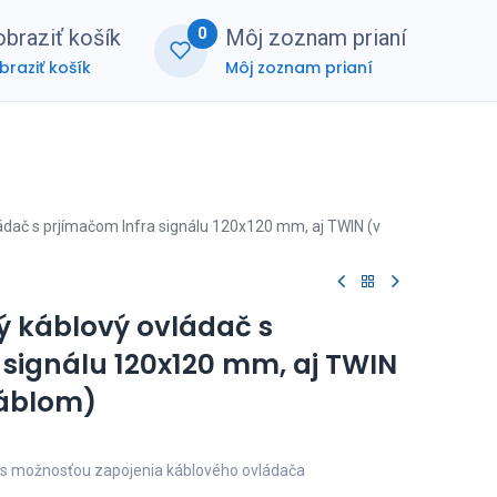
0
braziť košík
Môj zoznam prianí
braziť košík
Môj zoznam prianí
nerská zóna
FAQ
ádač s prjímačom Infra signálu 120x120 mm, aj TWIN (v
ý káblový ovládač s
 signálu 120x120 mm, aj TWIN
káblom)
y s možnosťou zapojenia káblového ovládača