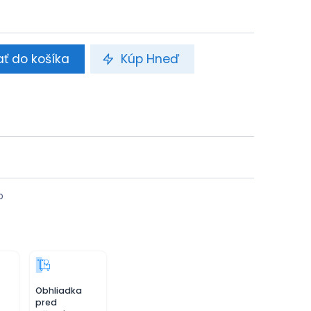
ať do košíka
Kúp Hneď
o
Obhliadka
pred