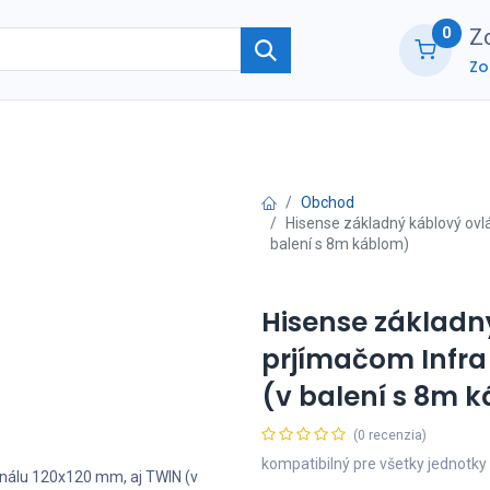
0
Zo
Zo
ie
O nás
Kontaktujte nás
B2B part
Obchod
Hisense základný káblový ovl
balení s 8m káblom)
Hisense základn
prjímačom Infra
(v balení s 8m 
(0 recenzia)
kompatibilný pre všetky jednotk