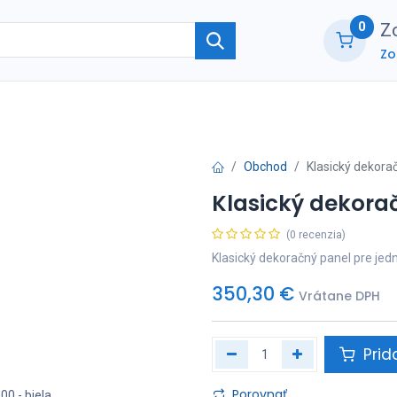
0
Zo
Zo
ie
O nás
Kontaktujte nás
B2B part
Obchod
Klasický dekora
Klasický dekora
(0 recenzia)
Klasický dekoračný panel pre jed
350,30
€
Vrátane DPH
Prid
Porovnať