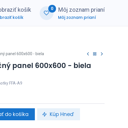
0
braziť košík
Môj zoznam prianí
braziť košík
Môj zoznam prianí
nerská zóna
FAQ
čný panel 600x600 - biela
čný panel 600x600 - biela
notky FFA-A9
ať do košíka
Kúp Hneď