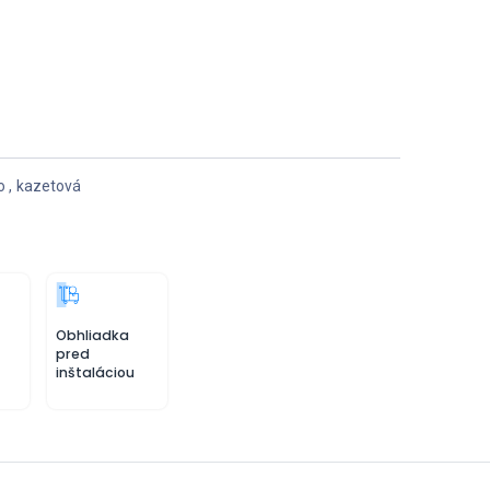
o
,
kazetová
Obhliadka
pred
inštaláciou