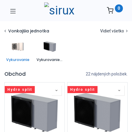
0
Vonkajšia jednotka
Vidieť všetko
Vykurovanie
Vykurovanie a chladenie
Obchod
22 nájdených položiek.
Hydro split
Hydro split