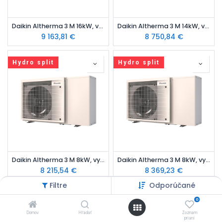
Daikin Altherma 3 M 16kW, vykurovanie, vonkajšia jednotka monoblok
Daikin Altherma 3 M 14kW, vykurovanie, vonkajšia jednotka monoblok
9 163,81
€
8 750,84
€
Hydro split
Hydro split
Daikin Altherma 3 M 8kW, vykurovanie, vonkajšia jednotka monoblok
Daikin Altherma 3 M 8kW, vykurovanie, vonkajšia jednotka monoblok
8 215,54
€
8 369,23
€
Filtre
Odporúčané
Hydro split
Hydro split
0
Domov
Hľadať
Zoznam
prianí