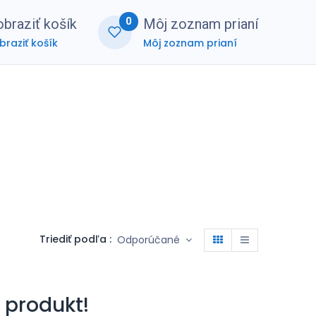
0
braziť košík
Môj zoznam prianí
braziť košík
Môj zoznam prianí
nerská zóna
FAQ
Triediť podľa :
Odporúčané
 produkt!