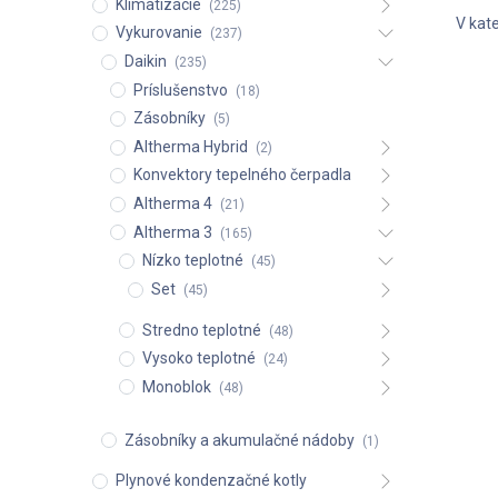
Klimatizácie
(225)
V kate
Vykurovanie
(237)
Daikin
(235)
Príslušenstvo
(18)
Zásobníky
(5)
Altherma Hybrid
(2)
Konvektory tepelného čerpadla
Altherma 4
(21)
Altherma 3
(165)
Nízko teplotné
(45)
Set
(45)
Stredno teplotné
(48)
Vysoko teplotné
(24)
Monoblok
(48)
Zásobníky a akumulačné nádoby
(1)
Plynové kondenzačné kotly