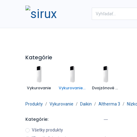
Domov
Obchod
Referenc
Kategórie
Vykurovanie
Vykurovanie / chladenie
Dvojzónové vykurovanie
Produkty
Vykurovanie
Daikin
Altherma 3
Nízko
Kategórie:
Všetky produkty