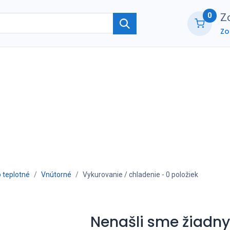
0
Zo
Zo
ie
O nás
Kontaktujte nás
B2B part
 teplotné
Vnútorné
Vykurovanie / chladenie
- 0 položiek
Nenašli sme žiadny