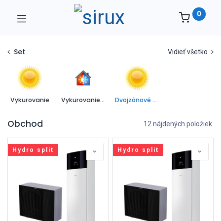
0
Set
Vidieť všetko
Vykurovanie
Vykurovanie a chladenie
Dvojzónové vykurovanie
Obchod
12 nájdených položiek.
Hydro split
Hydro split