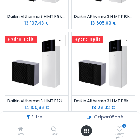
Daikin Altherma 3 H MT F 8kW set, TÚV 180l, Bi-zone, vykurovanie, hydro-split
Daikin Altherma 3 H MT F 10kW set, TÚV 180l, Bi-zone, vykurovanie, hydro-split
13 107,43
€
13 605,09
€
Hydro split
Hydro split
Daikin Altherma 3 H MT F 12kW set, TÚV 180l, Bi-zone, vykurovanie, hydro-split
Daikin Altherma 3 H MT F 8kW set, TÚV 230l, Bi-zone, vykurovanie, hydro-split
14 100,66
€
13 261,12
€
Filtre
Odporúčané
Hydro split
Hydro split
0
Domov
Hľadať
Zoznam
prianí