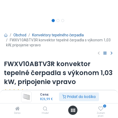
Obchod
Konvektory tepelného čerpadla
FWXV10ABTV3R konvektor tepelné čerpadla s výkonom 1,03
kW, pripojenie vpravo
FWXV10ABTV3R konvektor
tepelné čerpadla s výkonom 1,03
kW, pripojenie vpravo
(0 recenzia)
Cena:
Pridať do košíka
FWXV10ABTV3R - Daikin Altherma HPC
826,99
€
Ovládač nie je súčasťou dodávky, je potrebné ho objednať zvlášť.
0
826,99
€
Vrátane DPH
Domov
Hľadať
Zoznam
prianí