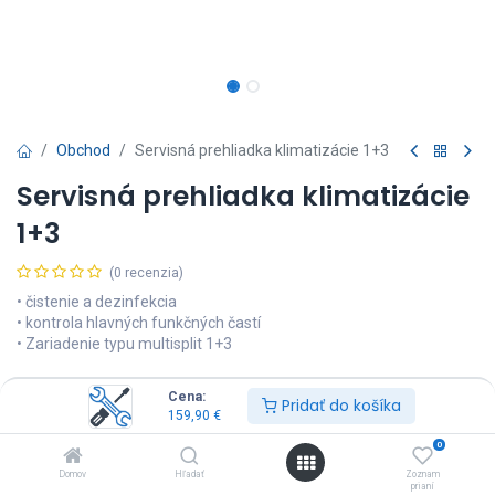
Obchod
Servisná prehliadka klimatizácie 1+3
Servisná prehliadka klimatizácie
1+3
(0 recenzia)
• čistenie a dezinfekcia
• kontrola hlavných funkčných častí
• Zariadenie typu multisplit 1+3
159,90
€
Vrátane DPH
Cena:
Pridať do košíka
159,90
€
0
Domov
Hľadať
Zoznam
prianí