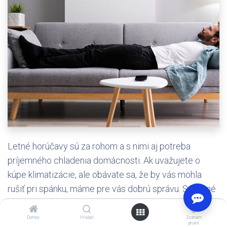
Letné horúčavy sú za rohom a s nimi aj potreba
príjemného chladenia domácnosti. Ak uvažujete o
kúpe klimatizácie, ale obávate sa, že by vás mohla
rušiť pri spánku, máme pre vás dobrú správu. Súčasné
klimatizačné jednotky sú navrhnuté tak, aby ich chod
0
bol takmer nepočuteľný – podobne aj
moderné
Domov
Hľadať
Zoznam
prianí