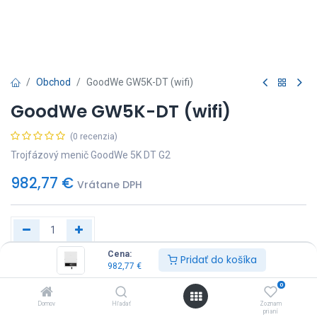
Obchod
GoodWe GW5K-DT (wifi)
GoodWe GW5K-DT (wifi)
(0 recenzia)
Trojfázový menič GoodWe 5K DT G2
982,77
€
Vrátane DPH
Cena:
Pridať do košíka
Pridať do košíka
Kúp Hneď
982,77
€
0
Prílohy
Domov
Hľadať
Zoznam
prianí