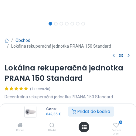
Obchod
Lokálna rekuperačná jednotka PRANA 150 Standard
Lokálna rekuperačná jednotka
PRANA 150 Standard
(1 recenzia)
Decentrálna rekuperačná jednotka PRANA 150 Standard
649,85
€
Vrátane DPH
Cena:
Pridať do košíka
649,85
€
0
Domov
Hľadať
Zoznam
prianí