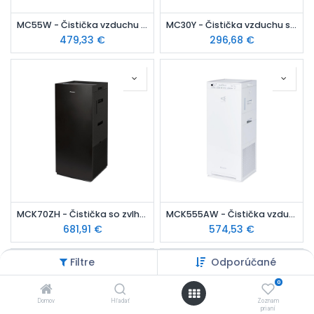
MC55W - Čistička vzduchu s technológiou Streamer
MC30Y - Čistička vzduchu s technológiou Streamer
479,33
€
296,68
€
MCK70ZH - Čistička so zvlhčovaním, čierna , WiFi
MCK555AW - Čistička vzduchu so zvlhčovaním
681,91
€
574,53
€
Filtre
Odporúčané
0
Domov
Hľadať
Zoznam
prianí