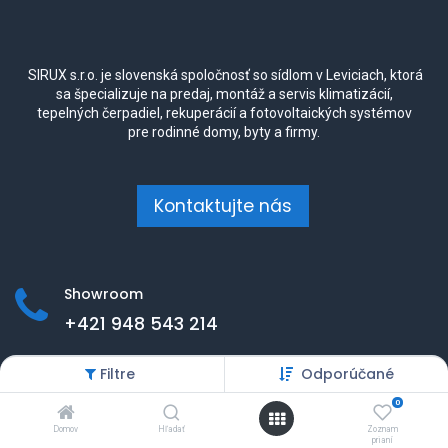
SIRUX s.r.o. je slovenská spoločnosť so sídlom v Leviciach, ktorá
sa špecializuje na predaj, montáž a servis klimatizácií,
tepelných čerpadiel, rekuperácií a fotovoltaických systémov
pre rodinné domy, byty a firmy.
Kontaktujte nás
Showroom
+421 948 543 214
Kalnická cesta 3518
Filtre
Odporúčané
(Areál Tabaková )
0
Levice 934 01
Slovensko
Domov
Hľadať
Zoznam
prianí