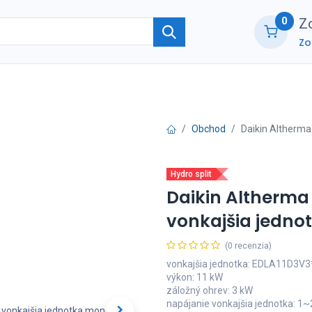
0
Zo
Zo
ie
O nás
Kontaktujte nás
B2B part
Obchod
Daikin Altherma
Hydro split
Daikin Altherma 
vonkajšia jedn
(0 recenzia)
vonkajšia jednotka: EDLA11D3V3
výkon: 11 kW
záložný ohrev: 3 kW
napájanie vonkajšia jednotka: 1