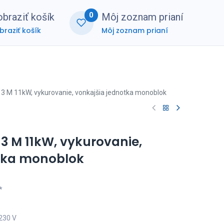
0
braziť košík
Môj zoznam prianí
braziť košík
Môj zoznam prianí
nerská zóna
FAQ
 3 M 11kW, vykurovanie, vonkajšia jednotka monoblok
3 M 11kW, vykurovanie,
otka monoblok
*
~230 V