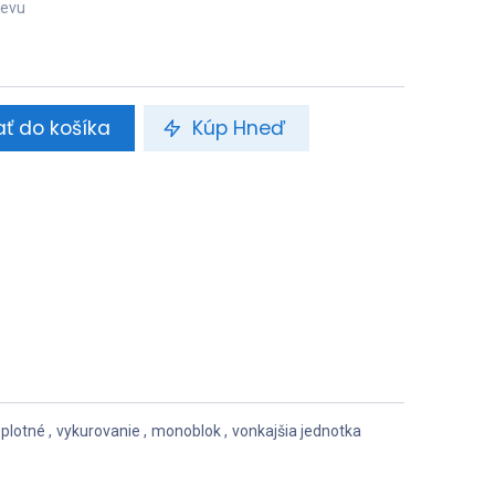
revu
ať do košíka
Kúp Hneď
eplotné
,
vykurovanie
,
monoblok
,
vonkajšia jednotka