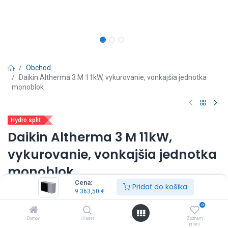
Obchod
Daikin Altherma 3 M 11kW, vykurovanie, vonkajšia jednotka
monoblok
Hydro split
Daikin Altherma 3 M 11kW,
vykurovanie, vonkajšia jednotka
monoblok
Cena:
Pridať do košíka
(0 recenzia)
9 363,50
€
vonkajšia jednotka: EDLA11D3W1*
0
výkon: 11 kW
Domov
Hľadať
Zoznam
záložný ohrev: 3 kW
prianí