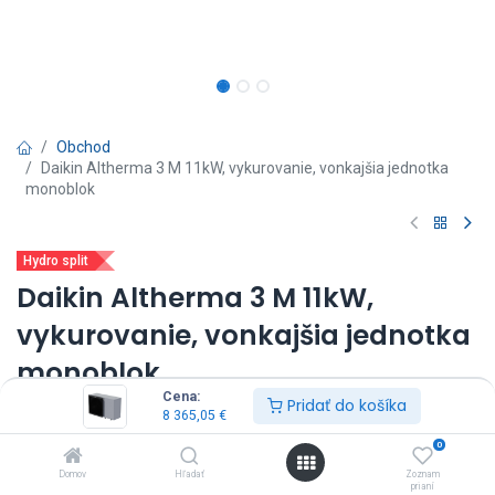
Obchod
Daikin Altherma 3 M 11kW, vykurovanie, vonkajšia jednotka
monoblok
Hydro split
Daikin Altherma 3 M 11kW,
vykurovanie, vonkajšia jednotka
monoblok
Cena:
Pridať do košíka
(0 recenzia)
8 365,05
€
vonkajšia jednotka: EDLA11DV3
0
výkon: 11 kW
Domov
Hľadať
Zoznam
napájanie vonkajšia jednotka: 1~230 V
prianí