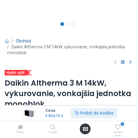
Obchod
Daikin Altherma 3 M 14kW, vykurovanie, vonkajšia jednotka
monoblok
Hydro split
Daikin Altherma 3 M 14kW,
vykurovanie, vonkajšia jednotka
monoblok
Cena:
Pridať do košíka
(0 recenzia)
9 804,70
€
vonkajšia jednotka: EDLA14D3W1*
0
výkon: 14 kW
Domov
Hľadať
Zoznam
záložný ohrev: 3 kW
prianí