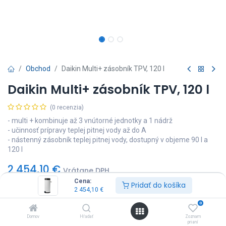
Obchod
Daikin Multi+ zásobník TPV, 120 l
Daikin Multi+ zásobník TPV, 120 l
(0 recenzia)
- multi + kombinuje až 3 vnútorné jednotky a 1 nádrž
- učinnosť prípravy teplej pitnej vody až do A
- nástenný zásobník teplej pitnej vody, dostupný v objeme 90 l a
120 l
2 454,10
€
Vrátane DPH
Cena:
Pridať do košíka
2 454,10
€
0
Domov
Hľadať
Zoznam
prianí