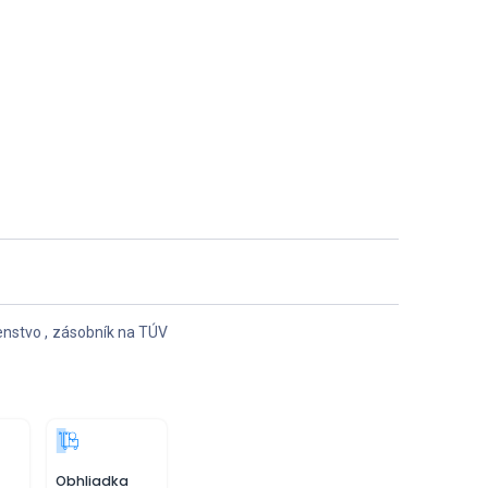
enstvo
,
zásobník na TÚV
Obhliadka