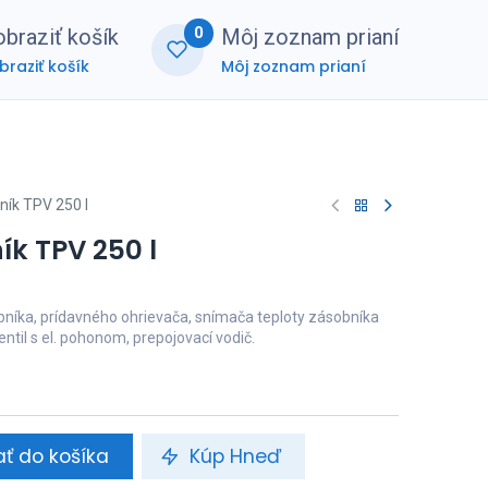
0
braziť košík
Môj zoznam prianí
braziť košík
Môj zoznam prianí
nerská zóna
FAQ
ík TPV 250 l
ík TPV 250 l
níka, prídavného ohrievača, snímača teploty zásobníka
entil s el. pohonom, prepojovací vodič.
ať do košíka
Kúp Hneď