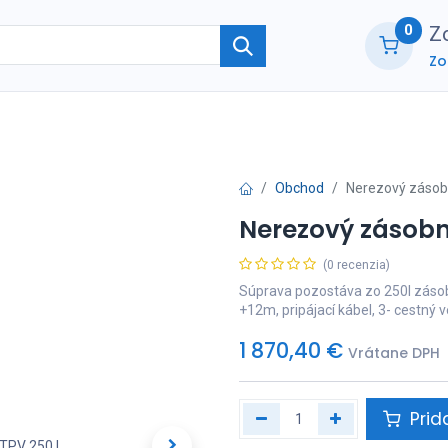
0
Zo
Zo
ie
O nás
Kontaktujte nás
B2B part
Obchod
Nerezový zásobn
Nerezový zásobn
(0 recenzia)
Súprava pozostáva zo 250l zásob
+12m, pripájací kábel, 3- cestný v
1 870,40
€
Vrátane DPH
Prid