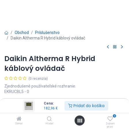
Obchod
Príslušenstvo
Daikin Altherma R Hybrid káblový ovládač
Daikin Altherma R Hybrid
káblový ovládač
(0 recenzia)
Zjednodušené používateľské rozhranie.
EKRUCBL5 - 0
182,96
€
Vrátane DPH
Cena:
Pridať do košíka
182,96
€
0
Domov
Hľadať
Zoznam
prianí