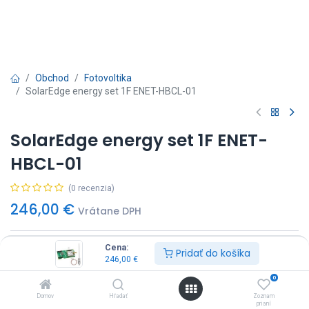
Obchod
Fotovoltika
SolarEdge energy set 1F ENET-HBCL-01
SolarEdge energy set 1F ENET-
HBCL-01
(0 recenzia)
246,00
€
Vrátane DPH
Cena:
Pridať do košíka
246,00
€
0
Pridať do košíka
Kúp Hneď
Domov
Hľadať
Zoznam
prianí