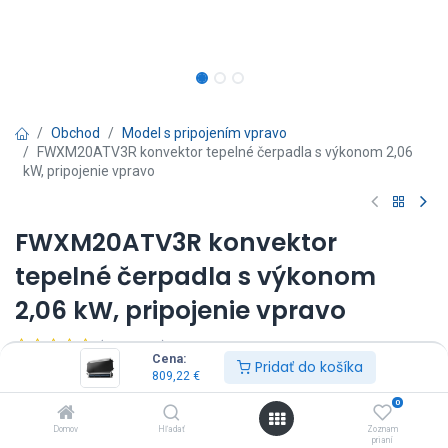
Obchod
Model s pripojením vpravo
FWXM20ATV3R konvektor tepelné čerpadla s výkonom 2,06
kW, pripojenie vpravo
FWXM20ATV3R konvektor
tepelné čerpadla s výkonom
2,06 kW, pripojenie vpravo
(0 recenzia)
Cena:
Pridať do košíka
FWXM20ATV3R
809,22
€
Ovládač nie je súčasťou dodávky, je potrebné ho objednať zvlášť.
0
809,22
€
Vrátane DPH
Domov
Hľadať
Zoznam
prianí