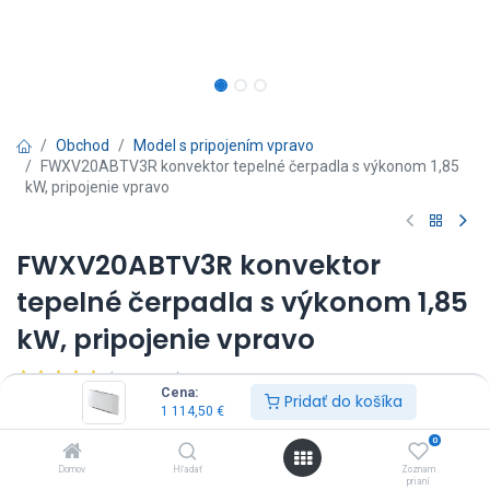
Obchod
Model s pripojením vpravo
FWXV20ABTV3R konvektor tepelné čerpadla s výkonom 1,85
kW, pripojenie vpravo
FWXV20ABTV3R konvektor
tepelné čerpadla s výkonom 1,85
kW, pripojenie vpravo
(0 recenzia)
Cena:
Pridať do košíka
FWXV20ABTV3R - Daikin Altherma HPC
1 114,50
€
Ovládač nie je súčasťou dodávky, je potrebné ho objednať zvlášť.
0
1 114,50
€
Vrátane DPH
Domov
Hľadať
Zoznam
prianí