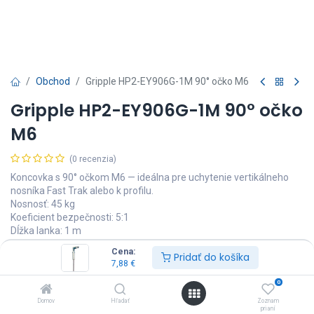
Obchod
Gripple HP2-EY906G-1M 90° očko M6
Gripple HP2-EY906G-1M 90° očko
M6
(0 recenzia)
Koncovka s 90° očkom M6 — ideálna pre uchytenie vertikálneho
nosníka Fast Trak alebo k profilu.
Nosnosť: 45 kg
Koeficient bezpečnosti: 5:1
Dĺžka lanka: 1 m
Cena:
7,88
€
Pridať do košíka
Vrátane DPH
7,88
€
0
Domov
Hľadať
Zoznam
prianí